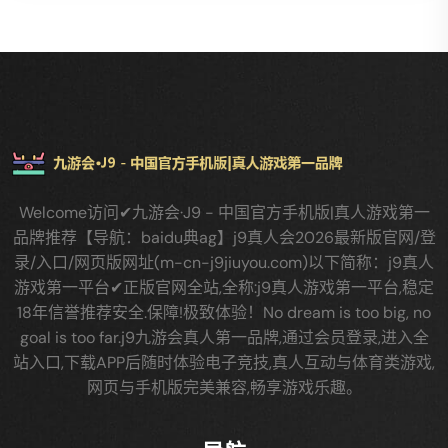
Welcome访问✔九游会·J9 - 中国官方手机版|真人游戏第一
品牌推荐【导航：baidu典ag】j9真人会2026最新版官网/登
录/入口/网页版网址(m-cn-j9jiuyou.com)以下简称：j9真人
游戏第一平台✔正版官网全站,全称:j9真人游戏第一平台,稳定
18年信誉推荐安全.保障!极致体验！No dream is too big, no
goal is too far.j9九游会真人第一品牌,通过会员登录,进入全
站入口,下载APP后随时体验电子竞技,真人互动与体育类游戏,
网页与手机版完美兼容,畅享游戏乐趣。